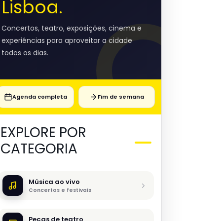
Lisboa.
Concertos, teatro, exposições, cinema e
experiências para aproveitar a cidade
todos os dias.
Agenda completa
Fim de semana
EXPLORE POR
CATEGORIA
Música ao vivo
Concertos e festivais
Peças de teatro