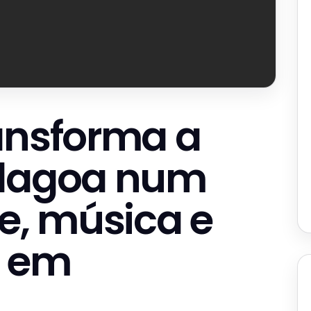
ansforma a
Alagoa num
te, música e
e em