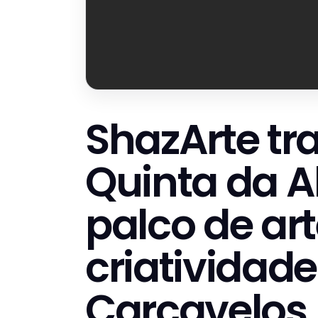
ShazArte tr
Quinta da 
palco de ar
criatividad
Carcavelos