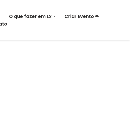
O que fazer em Lx
Criar Evento ✏
ato