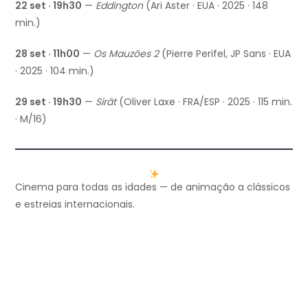
22 set · 19h30
—
Eddington
(Ari Aster · EUA · 2025 · 148
min.)
28 set · 11h00
—
Os Mauzões 2
(Pierre Perifel, JP Sans · EUA
· 2025 · 104 min.)
29 set · 19h30
—
Sirât
(Oliver Laxe · FRA/ESP · 2025 · 115 min.
· M/16)
Cinema para todas as idades — de animação a clássicos
e estreias internacionais.