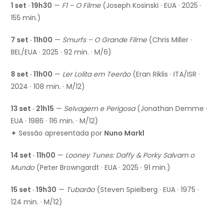
1 set · 19h30
—
F1 – O Filme
(Joseph Kosinski · EUA · 2025 ·
155 min.)
7 set · 11h00
—
Smurfs – O Grande Filme
(Chris Miller ·
BEL/EUA · 2025 · 92 min. · M/6)
8 set · 11h00
—
Ler Lolita em Teerão
(Eran Riklis · ITA/ISR ·
2024 · 108 min. · M/12)
13 set · 21h15
—
Selvagem e Perigosa
(Jonathan Demme ·
EUA · 1986 · 116 min. · M/12)
✦ Sessão apresentada por
Nuno Markl
14 set · 11h00
—
Looney Tunes: Daffy & Porky Salvam o
Mundo
(Peter Browngardt · EUA · 2025 · 91 min.)
15 set · 19h30
—
Tubarão
(Steven Spielberg · EUA · 1975 ·
124 min. · M/12)