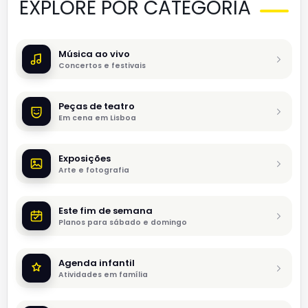
EXPLORE POR CATEGORIA
Música ao vivo
Concertos e festivais
Peças de teatro
Em cena em Lisboa
Exposições
Arte e fotografia
Este fim de semana
Planos para sábado e domingo
Agenda infantil
Atividades em família