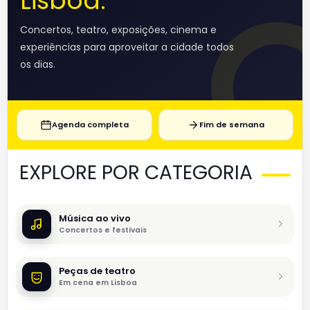
Lisboa.
Concertos, teatro, exposições, cinema e
experiências para aproveitar a cidade todos
os dias.
Agenda completa
Fim de semana
EXPLORE POR CATEGORIA
Música ao vivo
Concertos e festivais
Peças de teatro
Em cena em Lisboa