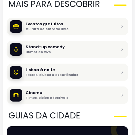
MAIS PARA DESCOBRIR
Eventos gratuitos
Cultura de entrada livre
Stand-up comedy
Humor ao vivo
Lisboa à noite
Festas, clubes e experiências
Cinema
Filmes, ciclos e festivais
GUIAS DA CIDADE