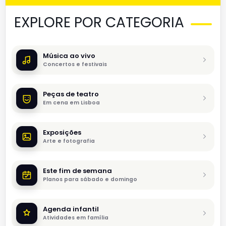
EXPLORE POR CATEGORIA
Música ao vivo
Concertos e festivais
Peças de teatro
Em cena em Lisboa
Exposições
Arte e fotografia
Este fim de semana
Planos para sábado e domingo
Agenda infantil
Atividades em família