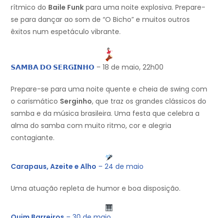
rítmico do
Baile Funk
para uma noite explosiva. Prepare-
se para dançar ao som de “O Bicho” e muitos outros
êxitos num espetáculo vibrante.
𝗦𝗔𝗠𝗕𝗔 𝗗𝗢 𝗦𝗘𝗥𝗚𝗜𝗡𝗛𝗢
– 18 de maio, 22h00
Prepare-se para uma noite quente e cheia de swing com
o carismático
Serginho
, que traz os grandes clássicos do
samba e da música brasileira. Uma festa que celebra a
alma do samba com muito ritmo, cor e alegria
contagiante.
Carapaus, Azeite e Alho
– 24 de maio
Uma atuação repleta de humor e boa disposição.
Quim Barreiros
– 30 de maio