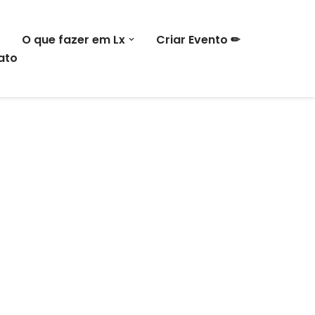
O que fazer em Lx
Criar Evento ✏
ato