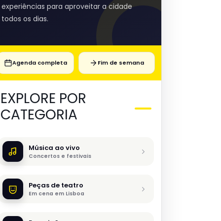
experiências para aproveitar a cidade
todos os dias.
Agenda completa
Fim de semana
EXPLORE POR
CATEGORIA
Música ao vivo
Concertos e festivais
Peças de teatro
Em cena em Lisboa