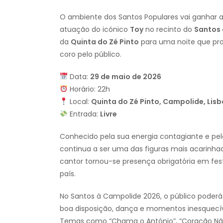
O ambiente dos Santos Populares vai ganhar a
atuação do icónico
Toy
no recinto do
Santos
da
Quinta do Zé Pinto
para uma noite que pr
coro pelo público.
Data:
29 de maio de 2026
Horário: 22h
Local:
Quinta do Zé Pinto, Campolide, Lis
Entrada:
Livre
Conhecido pela sua energia contagiante e pe
continua a ser uma das figuras mais acarinha
cantor tornou-se presença obrigatória em fest
país.
No Santos à Campolide 2026, o público poderá
boa disposição, dança e momentos inesquecíve
Temas como “Chama o António”, “Coração Nã