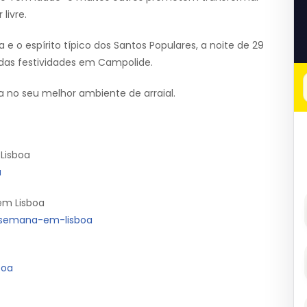
livre.
a e o espírito típico dos Santos Populares, a noite de 29
das festividades em Campolide.
a no seu melhor ambiente de arraial.
Lisboa
a
em Lisboa
e-semana-em-lisboa
boa