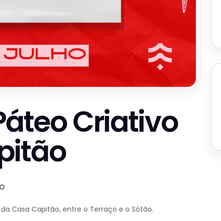
áteo Criativo
pitão
ÃO
 da Casa Capitão, entre o Terraço e o Sótão.