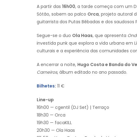
A partir das
16h00
, a tarde começa com um D
Sótão, sobem ao palco
Orca
, projeto autoral 
guitarrista dos Putas Bêbadas e dos saudosos 
Segue-se o duo
Ola Haas
, que apresenta
Ond
investida punk que explora a vida urbana em L
culturais e a experiência das comunidades c
A encerrar a noite,
Hugo Costa e Banda do V
Carneiros
, álbum editado no ano passado.
Bilhetes
:
11 €
Line-up
16h00 — cgentil (DJ Set) | Terraço
18h30 — Orca
19h30 — facaKILL
20h30 — Ola Haas