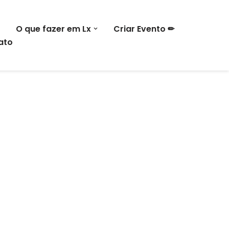
O que fazer em Lx
Criar Evento ✏
ato