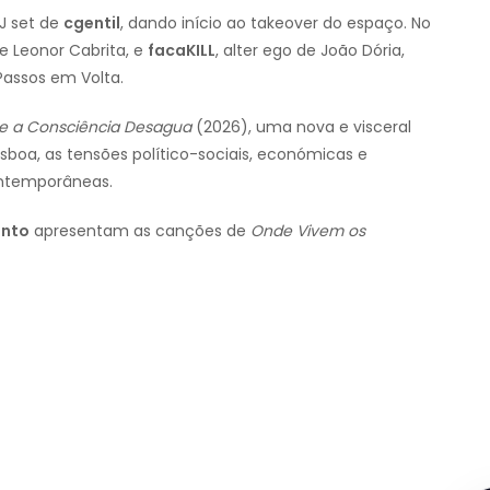
J set de
cgentil
, dando início ao takeover do espaço. No
de Leonor Cabrita, e
facaKILL
, alter ego de João Dória,
Passos em Volta.
e a Consciência Desagua
(2026), uma nova e visceral
isboa, as tensões político-sociais, económicas e
ontemporâneas.
ento
apresentam as canções de
Onde Vivem os