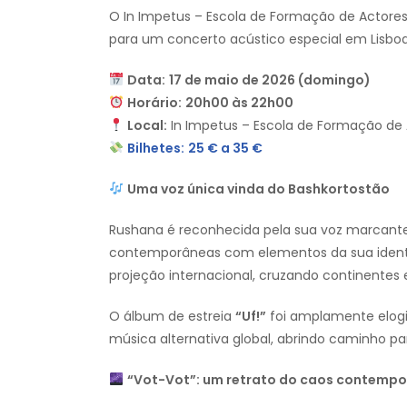
O In Impetus – Escola de Formação de Actore
para um concerto acústico especial em Lisbo
Data:
17 de maio de 2026 (domingo)
Horário:
20h00 às 22h00
Local:
In Impetus – Escola de Formação de
Bilhetes:
25 € a 35 €
Uma voz única vinda do Bashkortostão
Rushana é reconhecida pela sua voz marcante
contemporâneas com elementos da sua identid
projeção internacional, cruzando continentes e
O álbum de estreia
“Uf!”
foi amplamente elogi
música alternativa global, abrindo caminho pa
“Vot-Vot”: um retrato do caos contemp