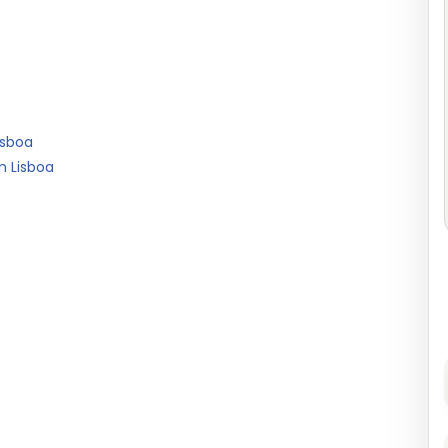
isboa
m Lisboa