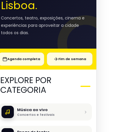
Lisboa.
Concertos, teatro, exposições, cinema e
experiências para aproveitar a cidade
todos os dias.
Agenda completa
Fim de semana
EXPLORE POR
CATEGORIA
Música ao vivo
Concertos e festivais