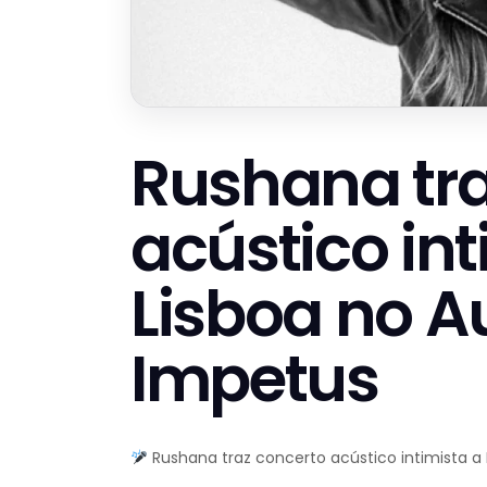
Rushana tra
acústico int
Lisboa no Au
Impetus
Rushana traz concerto acústico intimista a 