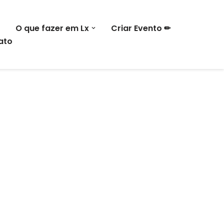
O que fazer em Lx
Criar Evento ✏
ato