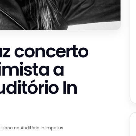
z concerto
imista a
ditório In
Lisboa no Auditório In Impetus