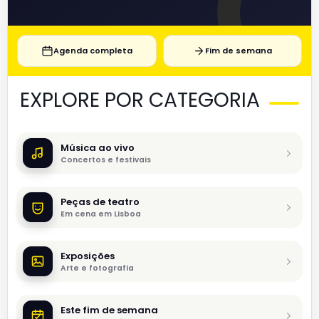
Agenda completa
Fim de semana
EXPLORE POR CATEGORIA
Música ao vivo
Concertos e festivais
Peças de teatro
Em cena em Lisboa
Exposições
Arte e fotografia
Este fim de semana