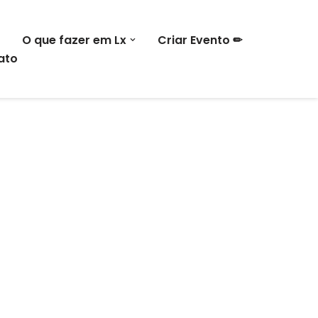
O que fazer em Lx
Criar Evento ✏
ato