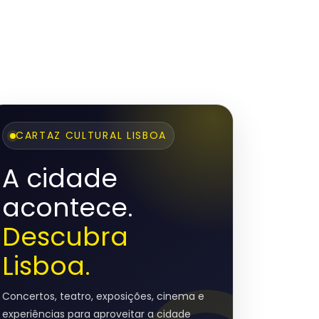
CARTAZ CULTURAL LISBOA
A cidade
acontece.
Descubra
Lisboa.
Concertos, teatro, exposições, cinema e
experiências para aproveitar a cidade