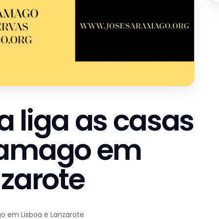
ia liga as casas
ramago em
nzarote
go em Lisboa e Lanzarote