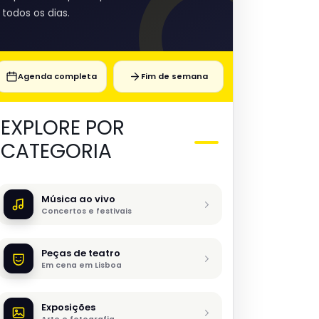
todos os dias.
Agenda completa
Fim de semana
EXPLORE POR
CATEGORIA
Música ao vivo
Concertos e festivais
Peças de teatro
Em cena em Lisboa
Exposições