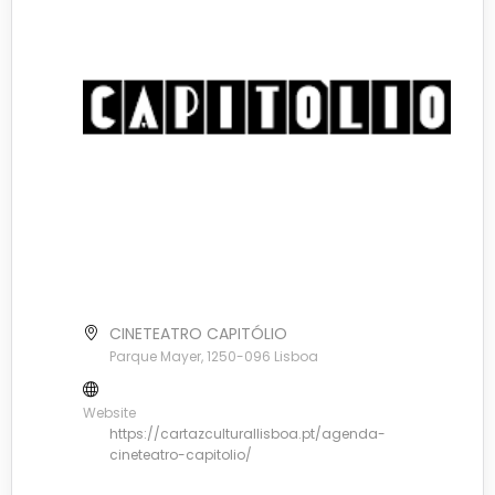
CINETEATRO CAPITÓLIO
Parque Mayer, 1250-096 Lisboa
Website
https://cartazculturallisboa.pt/agenda-
cineteatro-capitolio/