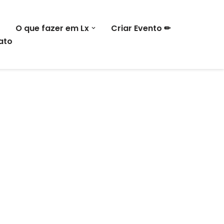
O que fazer em Lx
Criar Evento ✏
ato