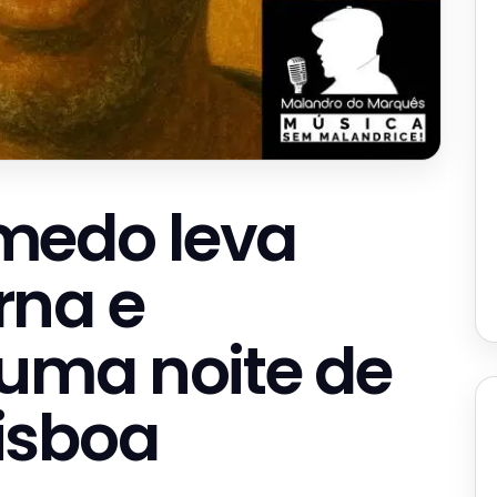
medo leva
rna e
 uma noite de
isboa