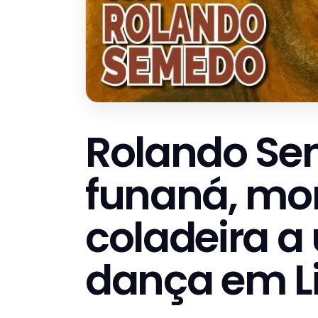
Rolando Se
funaná, mo
coladeira a
dança em L