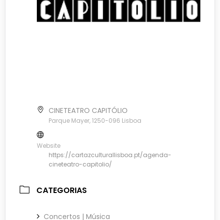
CINETEATRO CAPITÓLIO
Parque Mayer, 1250-096 Lisboa
Website
https://cartazculturallisboa.pt/agenda-
cineteatro-capitolio/
CATEGORIAS
Concertos | Música