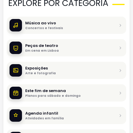
EXPLORE POR CATEGORIA
Música ao vivo
Concertos e festivais
Peças de teatro
Em cena em Lisboa
Exposições
Arte e fotografia
Este fim de semana
Planos para sábado e domingo
Agenda infantil
Atividades em família