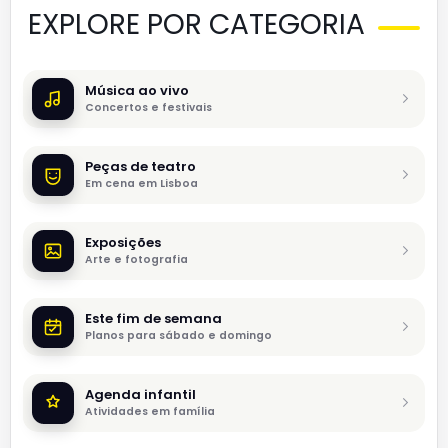
EXPLORE POR CATEGORIA
Música ao vivo
Concertos e festivais
Peças de teatro
Em cena em Lisboa
Exposições
Arte e fotografia
Este fim de semana
Planos para sábado e domingo
Agenda infantil
Atividades em família