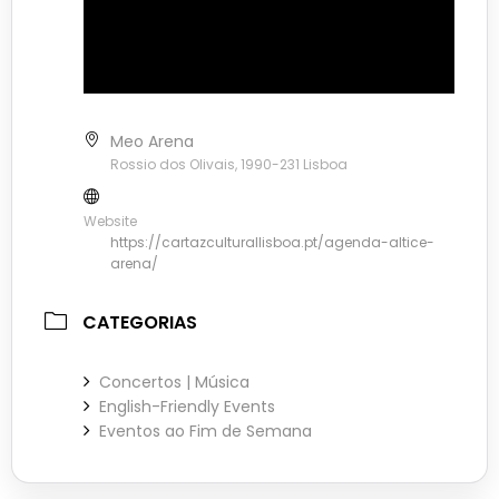
Meo Arena
Rossio dos Olivais, 1990-231 Lisboa
Website
https://cartazculturallisboa.pt/agenda-altice-
arena/
CATEGORIAS
Concertos | Música
English-Friendly Events
Eventos ao Fim de Semana