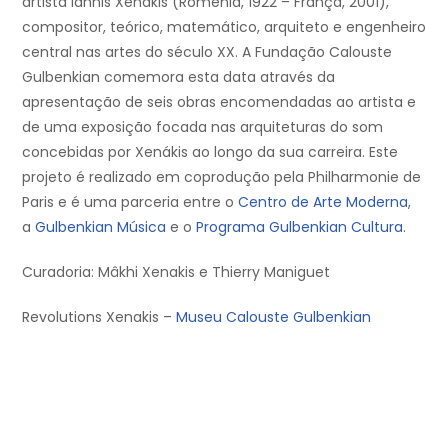
artista Iánnis Xenákis (Roménia, 1922 – França, 2001),
compositor, teórico, matemático, arquiteto e engenheiro
central nas artes do século XX. A Fundação Calouste
Gulbenkian comemora esta data através da
apresentação de seis obras encomendadas ao artista e
de uma exposição focada nas arquiteturas do som
concebidas por Xenákis ao longo da sua carreira. Este
projeto é realizado em coprodução pela Philharmonie de
Paris e é uma parceria entre o
Centro de Arte Moderna
,
a
Gulbenkian Música
e o
Programa Gulbenkian Cultura
.
Curadoria: Mâkhi Xenakis e Thierry Maniguet
Revolutions Xenakis –
Museu Calouste Gulbenkian