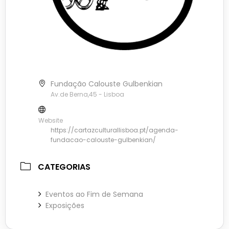
Fundação Calouste Gulbenkian
Av.de Berna,45 - Lisboa
Website
https://cartazculturallisboa.pt/agenda-
fundacao-calouste-gulbenkian/
CATEGORIAS
Eventos ao Fim de Semana
Exposições