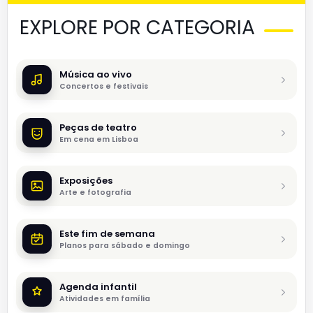
EXPLORE POR CATEGORIA
Música ao vivo
Concertos e festivais
Peças de teatro
Em cena em Lisboa
Exposições
Arte e fotografia
Este fim de semana
Planos para sábado e domingo
Agenda infantil
Atividades em família