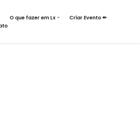
O que fazer em Lx
Criar Evento ✏
ato