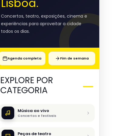
Lisboa.
Concertos, teatro, exposições, cinema e
experiências para aproveitar a cidade
todos os dias.
Agenda completa
Fim de semana
EXPLORE POR
CATEGORIA
Música ao vivo
Concertos e festivais
Peças de teatro