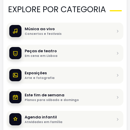
EXPLORE POR CATEGORIA
Música ao vivo
Concertos e festivais
Peças de teatro
Em cena em Lisboa
Exposições
Arte e fotografia
Este fim de semana
Planos para sábado e domingo
Agenda infantil
Atividades em família