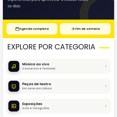
os dias.
Agenda completa
Fim de semana
EXPLORE POR CATEGORIA
Música ao vivo
Concertos e festivais
Peças de teatro
Em cena em Lisboa
Exposições
Arte e fotografia