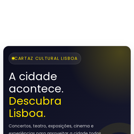
CARTAZ CULTURAL LISBOA
A cidade
acontece.
Descubra
Lisboa.
Concertos, teatro, exposições, cinema e
experiências para aproveitar a cidade todos