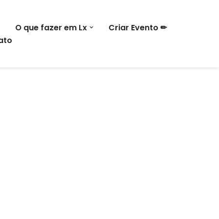
O que fazer em Lx
Criar Evento ✏
ato