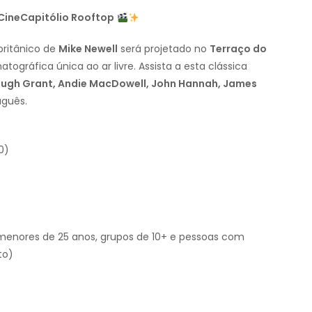
CineCapitólio Rooftop
 britânico de
Mike Newell
será projetado no
Terraço do
ográfica única ao ar livre. Assista a esta clássica
ugh Grant, Andie MacDowell, John Hannah, James
uguês.
0)
menores de 25 anos, grupos de 10+ e pessoas com
to)