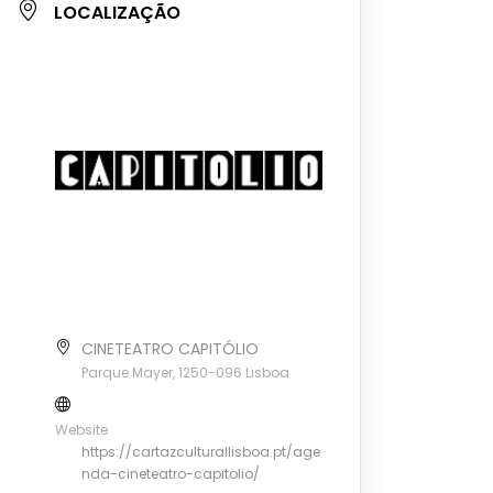
LOCALIZAÇÃO
CINETEATRO CAPITÓLIO
Parque Mayer, 1250-096 Lisboa
Website
https://cartazculturallisboa.pt/age
nda-cineteatro-capitolio/