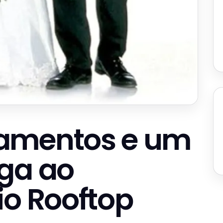
amentos e um
ga ao
io Rooftop