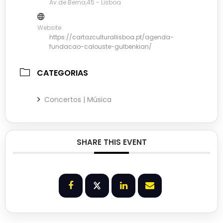
Av.de Berna,45 - Lisboa
Website
https://cartazculturallisboa.pt/agenda-
fundacao-calouste-gulbenkian/
CATEGORIAS
Concertos | Música
SHARE THIS EVENT