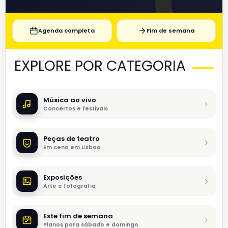
Agenda completa
Fim de semana
EXPLORE POR CATEGORIA
Música ao vivo
Concertos e festivais
Peças de teatro
Em cena em Lisboa
Exposições
Arte e fotografia
Este fim de semana
Planos para sábado e domingo