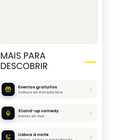
MAIS PARA
DESCOBRIR
Eventos gratuitos
Cultura de entrada livre
Stand-up comedy
Humor ao vivo
Lisboa à noite
Festas, clubes e experiências