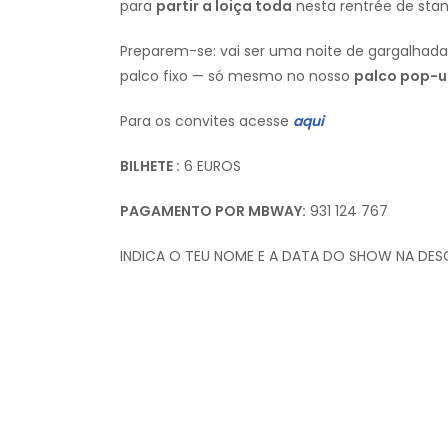
para
partir a loiça toda
nesta rentrée de sta
Preparem-se: vai ser uma noite de gargalha
palco fixo — só mesmo no nosso
palco pop-
Para os convites acesse
aqui
BILHETE :
6 EUROS
PAGAMENTO POR MBWAY:
931 124 767
INDICA O TEU NOME E A DATA DO SHOW NA D