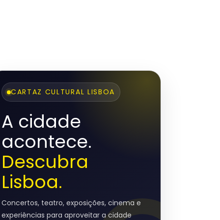
CARTAZ CULTURAL LISBOA
A cidade
acontece.
Descubra
Lisboa.
Concertos, teatro, exposições, cinema e
experiências para aproveitar a cidade