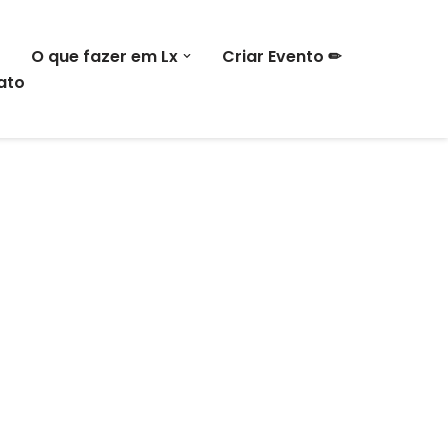
O que fazer em Lx
Criar Evento ✏
ato