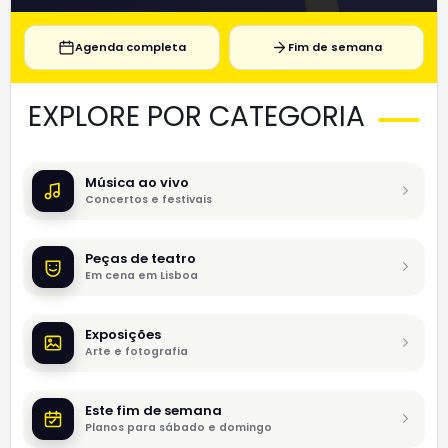
Agenda completa
Fim de semana
EXPLORE POR CATEGORIA
Música ao vivo
Concertos e festivais
Peças de teatro
Em cena em Lisboa
Exposições
Arte e fotografia
Este fim de semana
Planos para sábado e domingo