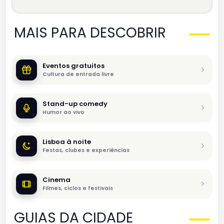
MAIS PARA DESCOBRIR
Eventos gratuitos
Cultura de entrada livre
Stand-up comedy
Humor ao vivo
Lisboa à noite
Festas, clubes e experiências
Cinema
Filmes, ciclos e festivais
GUIAS DA CIDADE