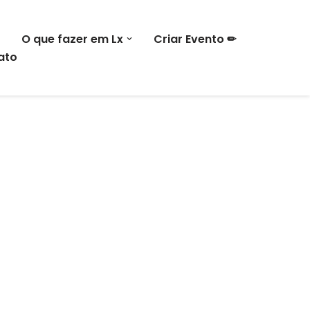
O que fazer em Lx
Criar Evento ✏
ato