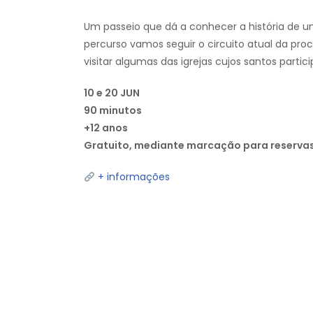
Um passeio que dá a conhecer a história de um
percurso vamos seguir o circuito atual da pro
visitar algumas das igrejas cujos santos partic
10 e 20 JUN
90 minutos
+12 anos
Gratuito, mediante marcação para reserv
+ informações