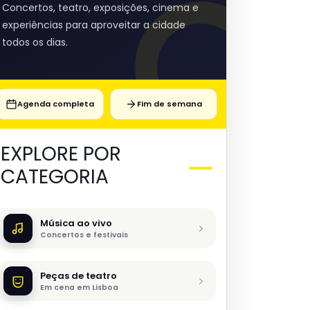
Concertos, teatro, exposições, cinema e
experiências para aproveitar a cidade
todos os dias.
Agenda completa
Fim de semana
EXPLORE POR
CATEGORIA
Música ao vivo
Concertos e festivais
Peças de teatro
Em cena em Lisboa