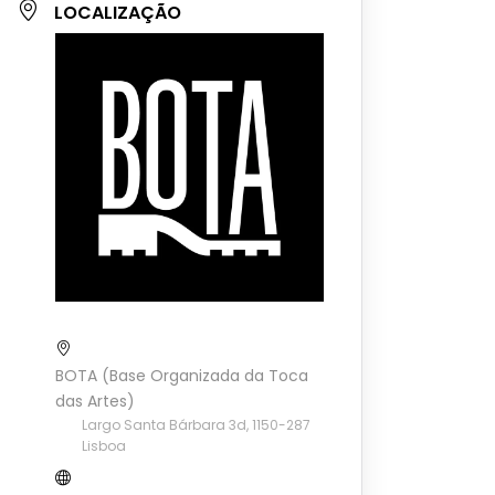
LOCALIZAÇÃO
BOTA (Base Organizada da Toca
das Artes)
Largo Santa Bárbara 3d, 1150-287
Lisboa