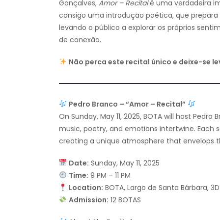
Gonçalves,
Amor – Recital
é uma verdadeira im
consigo uma introdução poética, que prepara o
levando o público a explorar os próprios sen
de conexão.
Não perca este recital único e deixe-se l
Pedro Branco – “Amor – Recital”
On Sunday, May 11, 2025, BOTA will host Pedro B
music, poetry, and emotions intertwine. Each 
creating a unique atmosphere that envelops the
Date:
Sunday, May 11, 2025
Time:
9 PM – 11 PM
Location:
BOTA, Largo de Santa Bárbara, 3D
Admission:
12 BOTAS