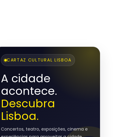
CARTAZ CULTURAL LISBOA
A cidade
acontece.
Descubra
Lisboa.
Concertos, teatro, exposições, cinema e
experiências para aproveitar a cidade