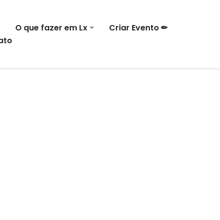
O que fazer em Lx
Criar Evento ✏
ato