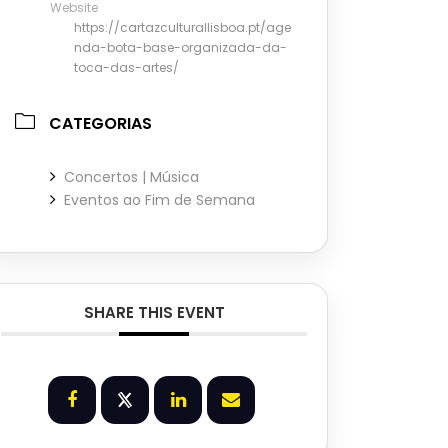
Website
https://cartazculturallisboa.pt/age
nda-bota-base-organizada-da-
toca-das-artes/
CATEGORIAS
Concertos | Música
Eventos ao Fim de Semana
SHARE THIS EVENT