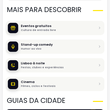
MAIS PARA DESCOBRIR
Eventos gratuitos
Cultura de entrada livre
Stand-up comedy
Humor ao vivo
Lisboa à noite
Festas, clubes e experiências
Cinema
Filmes, ciclos e festivais
GUIAS DA CIDADE