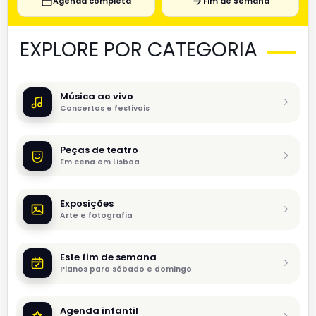
Agenda completa
Fim de semana
EXPLORE POR CATEGORIA
Música ao vivo
Concertos e festivais
Peças de teatro
Em cena em Lisboa
Exposições
Arte e fotografia
Este fim de semana
Planos para sábado e domingo
Agenda infantil