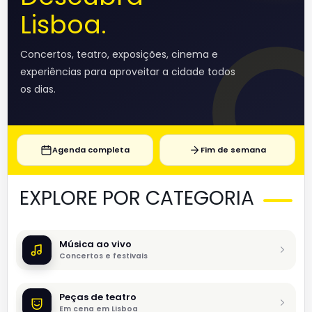
Lisboa.
Concertos, teatro, exposições, cinema e
experiências para aproveitar a cidade todos
os dias.
Agenda completa
Fim de semana
EXPLORE POR CATEGORIA
Música ao vivo
Concertos e festivais
Peças de teatro
Em cena em Lisboa