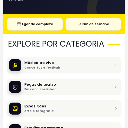
Agenda completa
Fim de semana
EXPLORE POR CATEGORIA
Música ao vivo
Concertos e festivais
Peças de teatro
Em cena em Lisboa
Exposições
Arte e fotografia
Este fim de semana