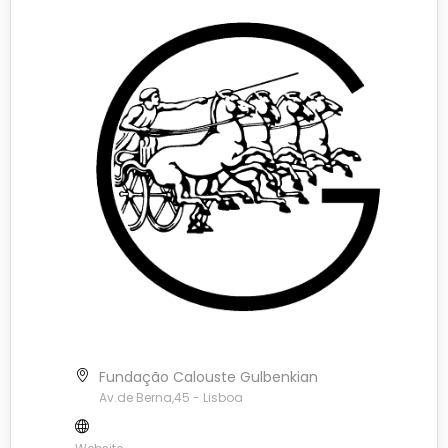
Fundação Calouste Gulbenkian
Av.de Berna,45 - Lisboa