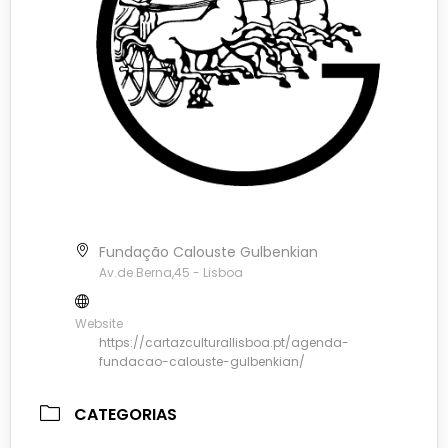
Fundação Calouste Gulbenkian
Av.de Berna,45 - Lisboa
Website
https://cartazculturallisboa.pt/agenda-
fundacao-calouste-gulbenkian/
CATEGORIAS