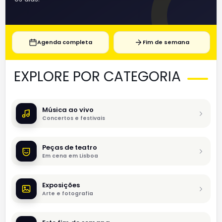
Agenda completa
Fim de semana
EXPLORE POR CATEGORIA
Música ao vivo
Concertos e festivais
Peças de teatro
Em cena em Lisboa
Exposições
Arte e fotografia