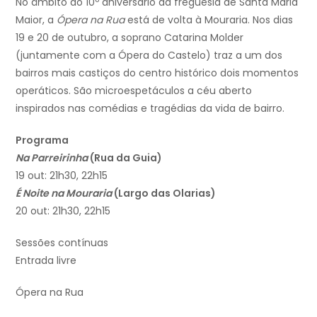
No âmbito do 10º aniversário da freguesia de Santa Maria
Maior, a
Ópera na Rua
está de volta à Mouraria. Nos dias
19 e 20 de outubro, a soprano Catarina Molder
(juntamente com a Ópera do Castelo) traz a um dos
bairros mais castiços do centro histórico dois momentos
operáticos. São microespetáculos a céu aberto
inspirados nas comédias e tragédias da vida de bairro.
Programa
Na Parreirinha
(Rua da Guia)
19 out: 21h30, 22h15
É Noite na Mouraria
(Largo das Olarias)
20 out: 21h30, 22h15
Sessões contínuas
Entrada livre
Ópera na Rua