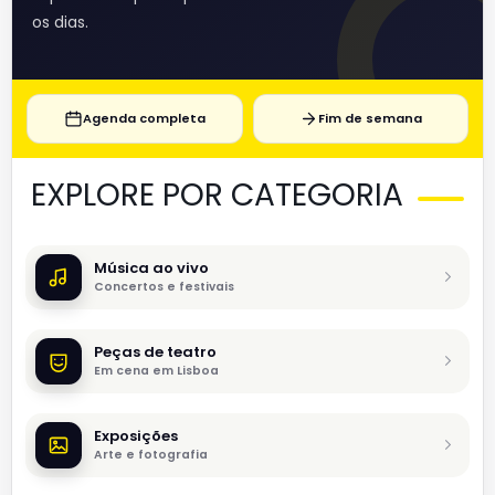
os dias.
Agenda completa
Fim de semana
EXPLORE POR CATEGORIA
Música ao vivo
Concertos e festivais
Peças de teatro
Em cena em Lisboa
Exposições
Arte e fotografia