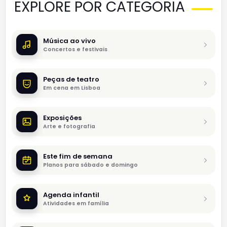
EXPLORE POR CATEGORIA
Música ao vivo
Concertos e festivais
Peças de teatro
Em cena em Lisboa
Exposições
Arte e fotografia
Este fim de semana
Planos para sábado e domingo
Agenda infantil
Atividades em família