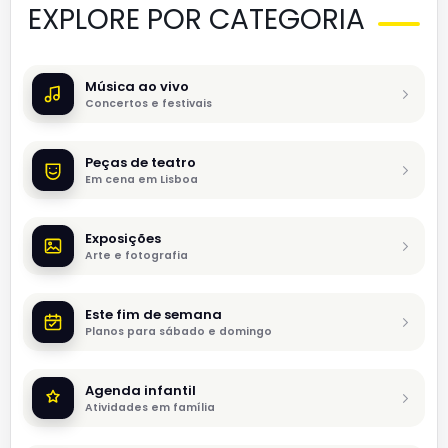
EXPLORE POR CATEGORIA
Música ao vivo
Concertos e festivais
Peças de teatro
Em cena em Lisboa
Exposições
Arte e fotografia
Este fim de semana
Planos para sábado e domingo
Agenda infantil
Atividades em família