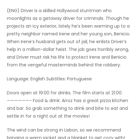
(ENG) Driver is a skilled Hollywood stuntman who
moonlights as a getaway driver for criminals. Though he
projects an icy exterior, lately he’s been warming up to a
pretty neighbor named Irene and her young son, Benicio.
When Irene’s husband gets out of jail, he enlists Driver’s
help in a million-dollar heist. The job goes horribly wrong,
and Driver must risk his life to protect Irene and Benicio
from the vengeful masterminds behind the robbery.
Language: English Subtitles: Portuguese
Doors open at 19:00 for drinks. The film starts at 21:00.
——————- Food & drink: Arroz has a great pizza kitchen
and bar. So grab something to drink and bite to eat and
settle in for a night out at the movies!
The wind can be strong in Lisbon, so we recommend
bringing a warm jacket and a blanket to get cozy with!