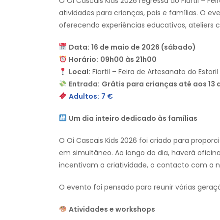
O Oi Cascais Kids 2026 regressa ao Fiartil – Fe
atividades para crianças, pais e famílias. O e
oferecendo experiências educativas, ateliers c
Data:
16 de maio de 2026 (sábado)
Horário:
09h00 às 21h00
Local:
Fiartil – Feira de Artesanato do Estoril
Entrada:
Grátis para crianças até aos 13 
Adultos:
7 €
Um dia inteiro dedicado às famílias
O Oi Cascais Kids 2026 foi criado para propo
em simultâneo. Ao longo do dia, haverá oficin
incentivam a criatividade, o contacto com a 
O evento foi pensado para reunir várias geraç
Atividades e workshops