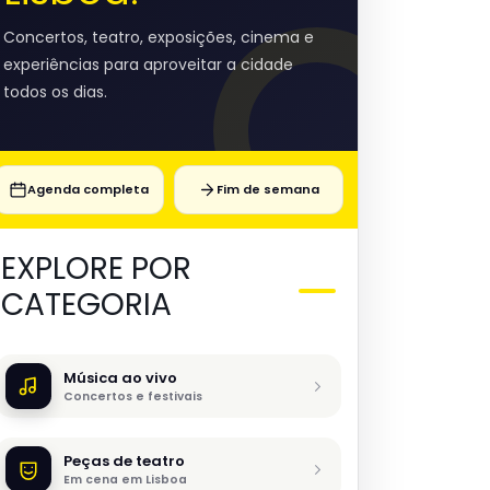
Concertos, teatro, exposições, cinema e
experiências para aproveitar a cidade
todos os dias.
Agenda completa
Fim de semana
EXPLORE POR
CATEGORIA
Música ao vivo
Concertos e festivais
Peças de teatro
Em cena em Lisboa