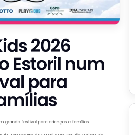
Kids 2026
o Estoril num
ival para
amílias
m grande festival para crianças e famílias