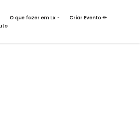
O que fazer em Lx
Criar Evento ✏
ato