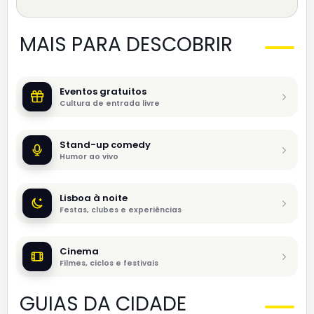
MAIS PARA DESCOBRIR
Eventos gratuitos
Cultura de entrada livre
Stand-up comedy
Humor ao vivo
Lisboa à noite
Festas, clubes e experiências
Cinema
Filmes, ciclos e festivais
GUIAS DA CIDADE