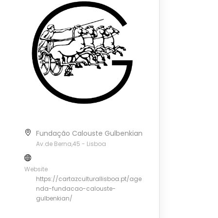
Fundação Calouste Gulbenkian
Av.de Berna,45 - Lisboa
Website
https://cartazculturallisboa.pt/age
nda-fundacao-calouste-
gulbenkian/