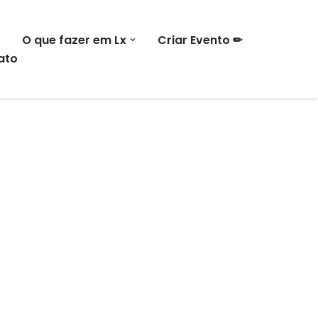
O que fazer em Lx
Criar Evento ✏
ato