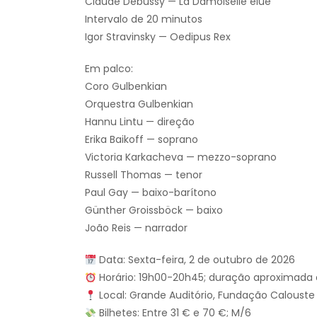
Claude Debussy — La Damoiselle élue
Intervalo de 20 minutos
Igor Stravinsky — Oedipus Rex
Em palco:
Coro Gulbenkian
Orquestra Gulbenkian
Hannu Lintu — direção
Erika Baikoff — soprano
Victoria Karkacheva — mezzo-soprano
Russell Thomas — tenor
Paul Gay — baixo-barítono
Günther Groissböck — baixo
João Reis — narrador
Data: Sexta-feira, 2 de outubro de 2026
Horário: 19h00-20h45; duração aproximada 
Local: Grande Auditório, Fundação Calouste 
Bilhetes: Entre 31 € e 70 €; M/6