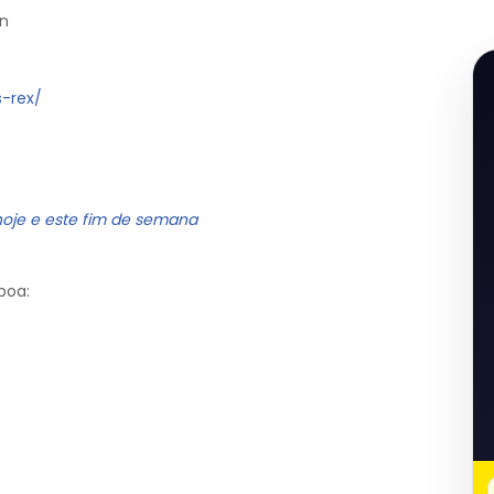
an
-rex/
hoje e este fim de semana
boa: