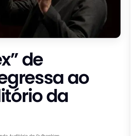
x” de
regressa ao
tório da