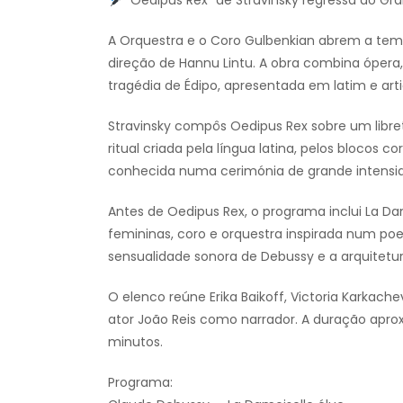
“Oedipus Rex” de Stravinsky regressa ao Gra
A Orquestra e o Coro Gulbenkian abrem a temp
direção de Hannu Lintu. A obra combina ópera
tragédia de Édipo, apresentada em latim e art
Stravinsky compôs Oedipus Rex sobre um libre
ritual criada pela língua latina, pelos blocos c
conhecida numa cerimónia de grande intensi
Antes de Oedipus Rex, o programa inclui La Da
femininas, coro e orquestra inspirada num poe
sensualidade sonora de Debussy e a arquitetura
O elenco reúne Erika Baikoff, Victoria Karkach
ator João Reis como narrador. A duração aprox
minutos.
Programa: