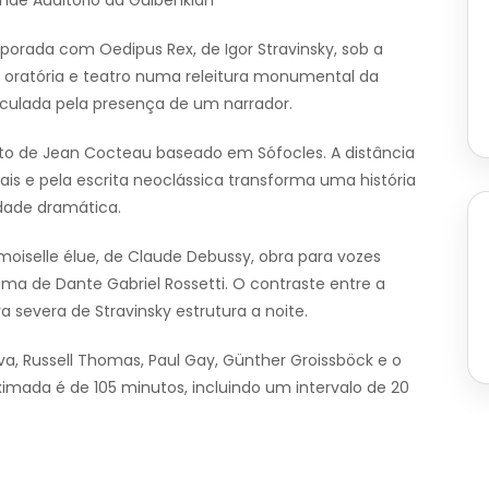
nde Auditório da Gulbenkian
orada com Oedipus Rex, de Igor Stravinsky, sob a
, oratória e teatro numa releitura monumental da
iculada pela presença de um narrador.
to de Jean Cocteau baseado em Sófocles. A distância
orais e pela escrita neoclássica transforma uma história
dade dramática.
moiselle élue, de Claude Debussy, obra para vozes
ma de Dante Gabriel Rossetti. O contraste entre a
 severa de Stravinsky estrutura a noite.
eva, Russell Thomas, Paul Gay, Günther Groissböck e o
imada é de 105 minutos, incluindo um intervalo de 20