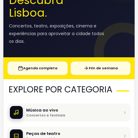
Descubra
Lisboa.
Concertos, teatro, exposições, cinema e
experiências para aproveitar a cidade todos
os dias.
Agenda completa
Fim de semana
EXPLORE POR CATEGORIA
Música ao vivo
Concertos e festivais
Peças de teatro