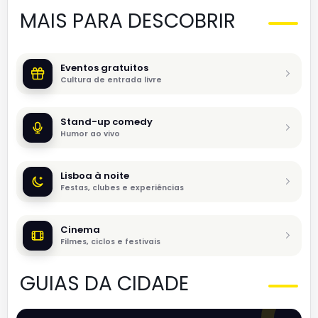
MAIS PARA DESCOBRIR
Eventos gratuitos
Cultura de entrada livre
Stand-up comedy
Humor ao vivo
Lisboa à noite
Festas, clubes e experiências
Cinema
Filmes, ciclos e festivais
GUIAS DA CIDADE