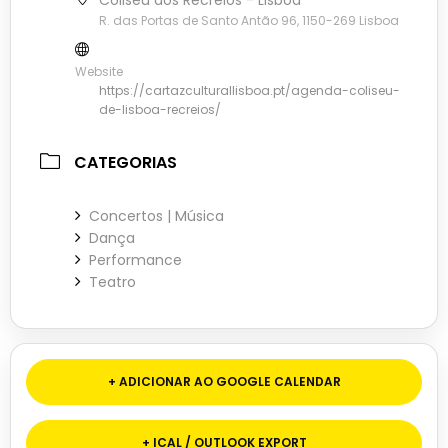
R. das Portas de Santo Antão 96, 1150-269 Lisboa
Website
https://cartazculturallisboa.pt/agenda-coliseu-
de-lisboa-recreios/
CATEGORIAS
Concertos | Música
Dança
Performance
Teatro
+ ADICIONAR AO GOOGLE CALENDAR
+ ICAL / OUTLOOK EXPORT