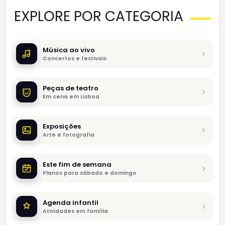
EXPLORE POR CATEGORIA
Música ao vivo
Concertos e festivais
Peças de teatro
Em cena em Lisboa
Exposições
Arte e fotografia
Este fim de semana
Planos para sábado e domingo
Agenda infantil
Atividades em família