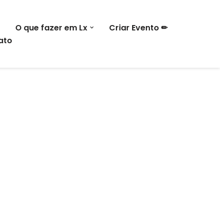
O que fazer em Lx
Criar Evento ✏
ato