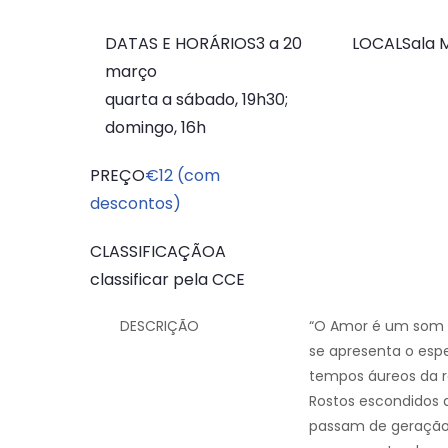
DATAS E HORÁRIOS
3 a 20
LOCAL
Sala 
março
quarta a sábado, 19h30;
domingo, 16h
PREÇO
€12 (com
descontos)
CLASSIFICAÇÃO
A
classificar pela CCE
DESCRIÇÃO
“O Amor é um som qu
se apresenta o es
tempos áureos da r
Rostos escondidos 
passam de geração