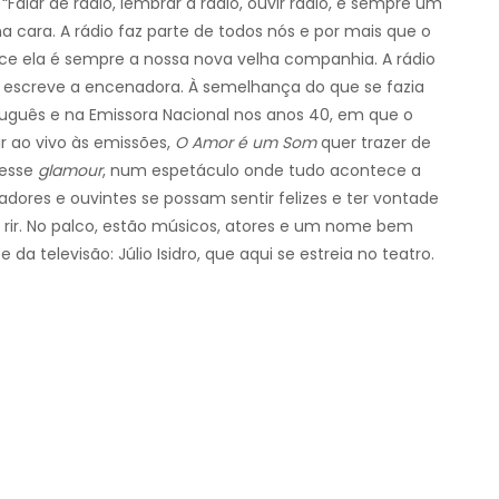
“Falar de rádio, lembrar a rádio, ouvir rádio, é sempre um
a cara. A rádio faz parte de todos nós e por mais que o
e ela é sempre a nossa nova velha companhia. A rádio
 escreve a encenadora. À semelhança do que se fazia
tuguês e na Emissora Nacional nos anos 40, em que o
ir ao vivo às emissões,
O Amor é um Som
quer trazer de
 esse
glamour
, num espetáculo onde tudo acontece a
dores e ouvintes se possam sentir felizes e ter vontade
 rir. No palco, estão músicos, atores e um nome bem
 da televisão: Júlio Isidro, que aqui se estreia no teatro.