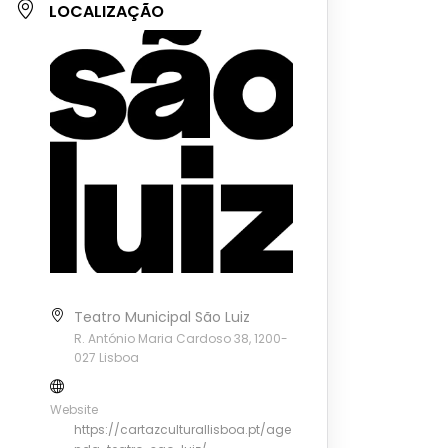
LOCALIZAÇÃO
Teatro Municipal São Luiz
R. António Maria Cardoso 38, 1200-
027 Lisboa
Website
https://cartazculturallisboa.pt/age