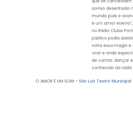
que se cantarolam. 
sorriso desenhado n
mundo pule e avanc
é um amor eterno”,
no Rádio Clube Por
público podia assist
volta essa magia e
voar e onde especta
de cantar, dançar e
conhecido da rádio e
O AMOR É UM SOM –
São Luiz Teatro Municipal