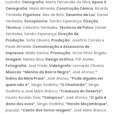
Luzindro;
Cenografia:
Marta Fernandes da Silva;
Apoio à
Cenografia:
Maria Almeida;
Construção Cénica:
Ricardo
Trindade;
Figurinos:
Alex de Brito;
Desenho de Luz:
Daniel
Verdades;
Sonoplastia:
Sandro Esperança;
Direção
Técnica:
Celestino Verdades;
Técnicos de Palco:
Daniel
Verdades, Sandro Esperança;
Direção de
Produção:
Sofia Oliveira;
Produção:
Josefina Correia e
Paula Almeida;
Comunicação e Assessoria de
Imprensa:
Nádia Santos;
Promoção:
Victor Pinto Ângelo;
Imagem:
Marisa Silva;
Design Gráfico:
P2F Atelier;
Fotografia:
José Frade;
Videógrafo:
Leonardo Oliveira;
Músicas: “Menino do Bairro Negro”
, José Afonso;
“
Índios da Meia Praia”
, José Afonso;
“Pode alguém ser
quem não é”
, Sérgio Godinho;
“O Charlatão”
, Sérgio
Godinho e José Mário Branco;
“Travessia do Deserto”
,
Fausto Bordalo Dias;
“Vampiros”
, José Afonso;
“O galo é
dono dos ovos”
, Sérgio Godinho;
“Hondo Moçambique”
,
popular;
“Canto dos torna-viagem”
, José Mário Branco;