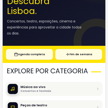
Descubra
Lisboa.
Concertos, teatro, exposições, cinema e
experiências para aproveitar a cidade todos
os dias.
Agenda completa
Fim de semana
EXPLORE POR CATEGORIA
Música ao vivo
Concertos e festivais
Peças de teatro