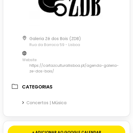
Galeria Zé dos Bois (ZDB)
Rua da Barroca 59 - Lisboa
Website
https://cartazculturallisboa.pt/agenda-galeria-
ze-dos-bois/
CATEGORIAS
Concertos | Música
+ ADICIONAR AO GOOGLE CALENDAR