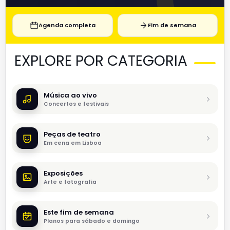
Agenda completa
Fim de semana
EXPLORE POR CATEGORIA
Música ao vivo
Concertos e festivais
Peças de teatro
Em cena em Lisboa
Exposições
Arte e fotografia
Este fim de semana
Planos para sábado e domingo