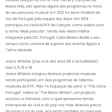
Estrelas (edição 96 como Tina Turner), Canções da
Nossa Vida, são apenas alguns dos programas no início
do seu percurso musical. Em 2012 foi semi-finalista da
Voz de Portugal, pela equipa dos Anjos. Em 2014
participou no Festival RTP da Canção, como solista com
o tema “Mais para dar”, tendo sido eleita melhor
interprete pela ESC Portugal. Carla Ribeiro divide o seu
tempo como cantora de suporte dos artistas Ágata e
Telmo Miranda
Joana Alfaiate (pop rock dos anos 90 à actualidade):
Dias 3, 11, 16 e 18
Joana Alfaiate integrou diversos projectos musicais,
tendo participado em dois programas de talentos
musicais da RTP, “Não Te Esqueças da Letra” e “The Voice
Portugal”. Lidera os “The Black Glitters”, um projecto
acústico e intimista, com o qual apresenta temas
intemporais do rock e do pop nos mais diversos palcos
de norte a sul do país, actuando também no mercado