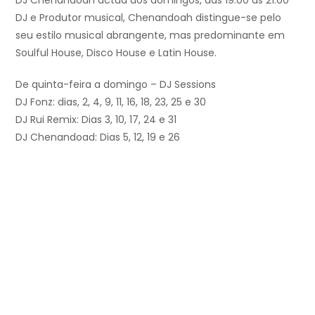
DJ Chenandoah actua aos domingos, das 19:00 às 21:00
DJ e Produtor musical, Chenandoah distingue-se pelo
seu estilo musical abrangente, mas predominante em
Soulful House, Disco House e Latin House.
De quinta-feira a domingo – DJ Sessions
DJ Fonz: dias, 2, 4, 9, 11, 16, 18, 23, 25 e 30
DJ Rui Remix: Dias 3, 10, 17, 24 e 31
DJ Chenandoad: Dias 5, 12, 19 e 26