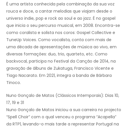
É uma artista conhecida pela combinação da sua voz
rouca e doce, a cantar melodias que viajam desde o
universo indie, pop e rock ao soul e ao jazz. É no gospel
que inicia o seu percurso musical, em 2008. Encontra-se
como coralista e solista nos coros: Gospel Collective e
TuneUp Voices. Como vocalista, conta com mais de
uma década de apresentações de música ao vivo, em
diversas formações: duo, trio, quarteto, etc. Como
backvocal, participa no Festival da Canção de 2014, na
gravação de álbuns de Zukatuga, Francisco Vicente e
Tiago Nacarato. Em 2021, integra a banda de Bárbara
Tinoco.
Nuno Gonçalo de Matos (Clássicos Intemporais): Dias 10,
17, 19 e 31
Nuno Gonçalo de Matos iniciou a sua carreira no projecto
“Spell Choir” com o qual venceu o programa “Acapella”
da RTP1, levando-o mais tarde a representar Portugal na