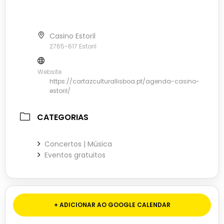
Casino Estoril
2765-617 Estoril
Website
https://cartazculturallisboa.pt/agenda-casino-
estoril/
CATEGORIAS
Concertos | Música
Eventos gratuitos
+ ADICIONAR AO GOOGLE CALENDAR