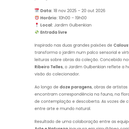
Data:
18 nov 2025 – 20 out 2026
Horário:
10h00 – 19h00
Local:
Jardim Gulbenkian
Entrada livre
Inspirado nas duas grandes paixões de
Calous
transforma o jardim num palco sensorial e virt
leituras sobre obras da coleção. Concebido no
Ribeiro Telles
, o Jardim Gulbenkian reflete 
visão do colecionador.
Ao longo de
doze paragens
, obras de artist
encontram correspondência na fauna, na flor
de contemplação e descoberta. As vozes de c
entre arte e mundo natural.
Resultado de uma colaboração entre as equip
Arte e Natureza
inaugura em simultâneo com