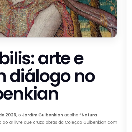
ilis: arte e
 diálogo no
benkian
 de 2026
, o
Jardim Gulbenkian
acolhe
“Natura
o ao ar livre que cruza obras da Coleção Gulbenkian com