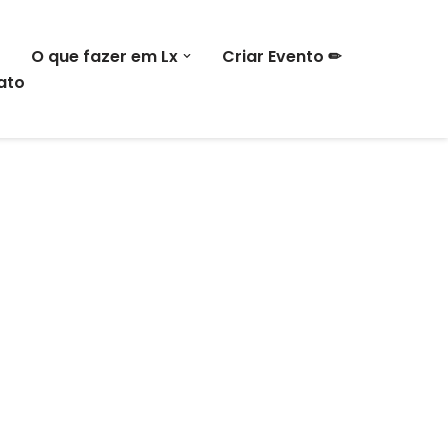
O que fazer em Lx
Criar Evento ✏
ato