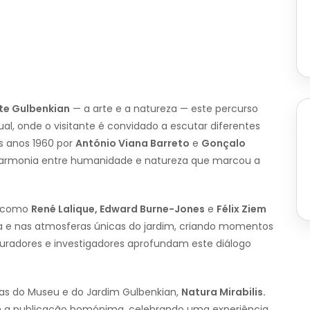
te Gulbenkian
— a arte e a natureza — este percurso
ual, onde o visitante é convidado a escutar diferentes
s anos 1960 por
António Viana Barreto
e
Gonçalo
a harmonia entre humanidade e natureza que marcou a
as como
René Lalique, Edward Burne-Jones
e
Félix Ziem
a e nas atmosferas únicas do jardim, criando momentos
uradores e investigadores aprofundam este diálogo
as do Museu e do Jardim Gulbenkian,
Natura Mirabilis.
 a publicação homónima, celebrando uma experiência