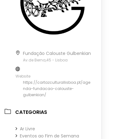
Fundação Calouste Gulbenkian
Av.de Berna,45 - Lisboa
Website
https://cartazculturallisboa.pt/age
nda-fundacao-calouste-
gulbenkian/
CATEGORIAS
Ar Livre
Eventos ao Fim de Semana