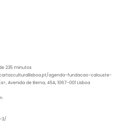
de 235 minutos
//cartazculturallisboa.pt/agenda-fundacao-calouste-
>, Avenida de Berna, 45A, 1067-001 Lisboa
an
-3/