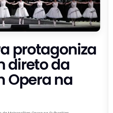
ra protagoniza
 direto da
n Opera na