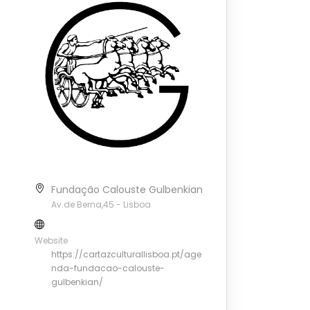
Fundação Calouste Gulbenkian
Av.de Berna,45 - Lisboa
Website
https://cartazculturallisboa.pt/age
nda-fundacao-calouste-
gulbenkian/