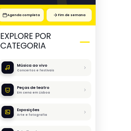
Agenda completa
Fim de semana
EXPLORE POR
CATEGORIA
Música ao vivo
Concertos e festivais
Peças de teatro
Em cena em Lisboa
Exposições
Arte e fotografia