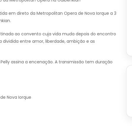
o da Metropolitan Opera na Gulbenkian
tida em direto da Metropolitan Opera de Nova Iorque a 3
nkian.
estinada ao convento cuja vida muda depois do encontro
 dividida entre amor, liberdade, ambição e as
 Pelly assina a encenação. A transmissão tem duração
 de Nova Iorque