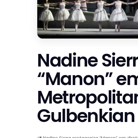
Nadine Sier
“Manon” em
Metropolita
Gulbenkian