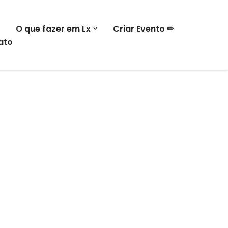
O que fazer em Lx
Criar Evento ✏
ato