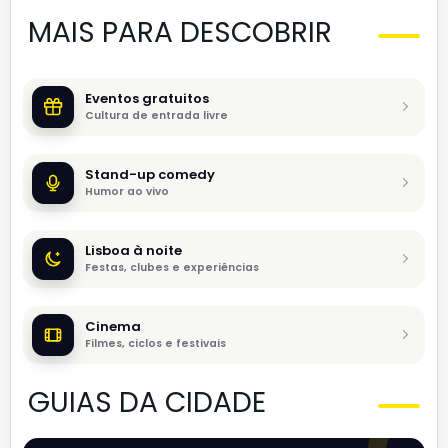
MAIS PARA DESCOBRIR
Eventos gratuitos
Cultura de entrada livre
Stand-up comedy
Humor ao vivo
Lisboa à noite
Festas, clubes e experiências
Cinema
Filmes, ciclos e festivais
GUIAS DA CIDADE